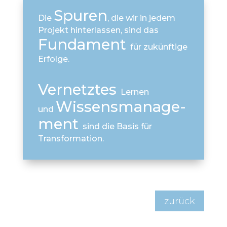
Spuren
Die
, die wir in jedem
Projekt hinterlassen, sind das
Funda­ment
für zukünftige
Erfolge.
Vernetztes
Lernen
Wissens­manage­
und
ment
sind die Basis für
Transformation.
zurück