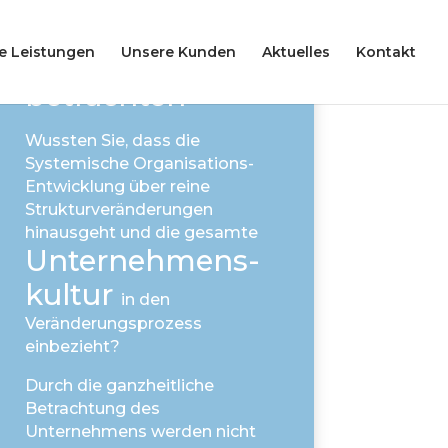
e Leistungen
Unsere Kunden
Aktuelles
Kontakt
Das große Ganze
betrach­ten
Bild KI-generiert
Wussten Sie, dass die
Systemische Organisations-
Entwicklung über reine
Strukturveränderungen
hinausgeht und die gesamte
Unter­nehmens­
kultur
in den
Veränderungsprozess
einbezieht?
Durch die ganzheitliche
Betrachtung des
Unternehmens werden nicht